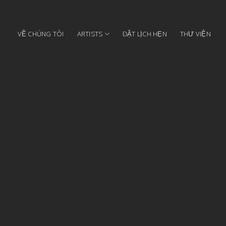
VỀ CHÚNG TÔI
ARTISTS
ĐẶT LỊCH HẸN
THƯ VIỆN