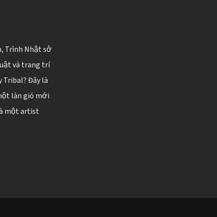
n, Trình Nhật sở
ật và trang trí
 Tribal? Đây là
một làn gió mới
à một artist