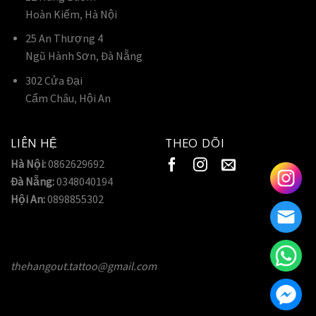
Hoàn Kiếm, Hà Nội
25 An Thượng 4
Ngũ Hành Sơn, Đà Nẵng
302 Cửa Đại
Cẩm Châu, Hội An
LIÊN HỆ
THEO DÕI
Hà Nội:
0862629692
Đà Nẵng:
0348040194
Hội An:
0898855302
thehangout.tattoo@gmail.com